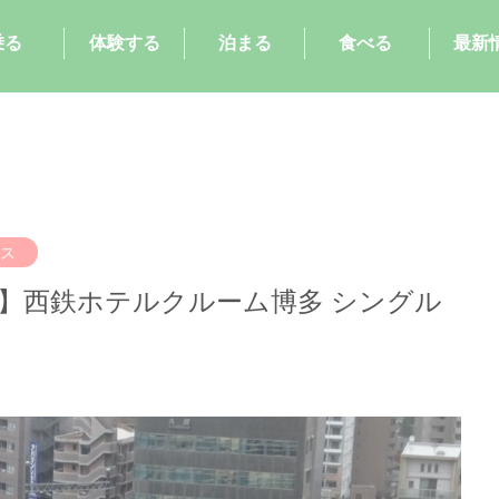
乗る
体験する
泊まる
食べる
最新
ス
】西鉄ホテルクルーム博多 シングル