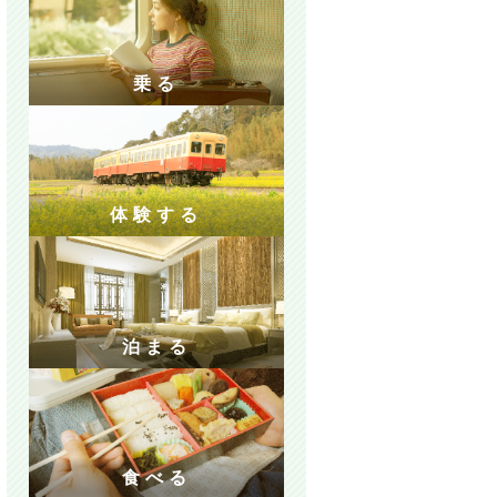
乗る
体験する
泊まる
食べる