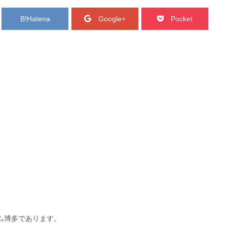
B!
Hatena
Google+
Pocket
ム博多であります。