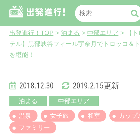
出発進行！TOP
>
泊まる
>
中部エリア
> 【
テル】黒部峡谷フィール宇奈月でトロッコ＆
を堪能！
2018.12.30
2019.2.15更新
泊まる
中部エリア
温泉
女子旅
和室
カップ
ファミリー