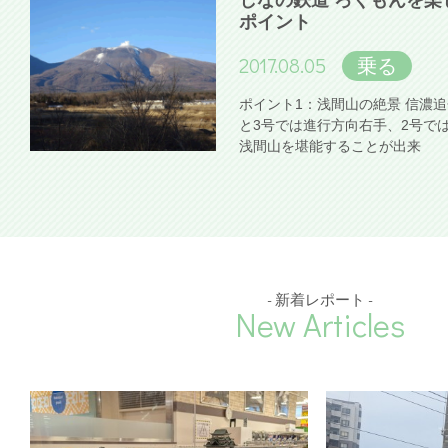
しなの鉄道 ろくもんを楽
ポイント
2017.08.05
乗る
ポイント1：浅間山の絶景 信濃
と3号では進行方向右手、2号で
浅間山を堪能することが出来
- 新着レポート -
New Articles