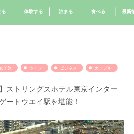
乗る
体験する
泊まる
食べる
最新
女子旅
ツイン
ビジネス
カップル
】ストリングスホテル東京インター
ゲートウエイ駅を堪能！