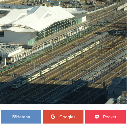
B!
Hatena
Google+
Pocket