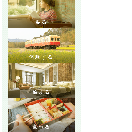
乗る
体験する
泊まる
食べる