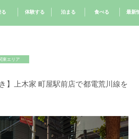
乗る
体験する
泊まる
食べる
最新
関東エリア
き】上木家 町屋駅前店で都電荒川線を