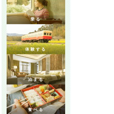
乗る
体験する
泊まる
食べる