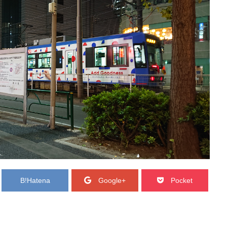
B!
Hatena
Google+
Pocket