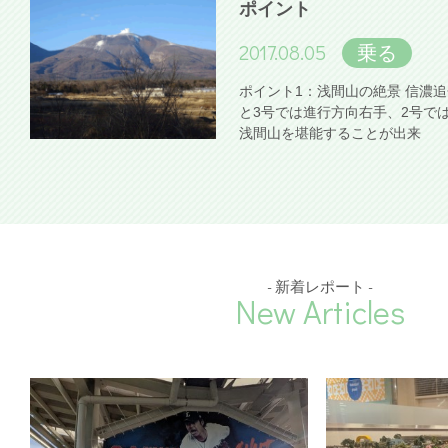
ポイント
2017.08.05
乗る
ポイント1：浅間山の絶景 信濃
と3号では進行方向右手、2号で
浅間山を堪能することが出来
- 新着レポート -
New Articles