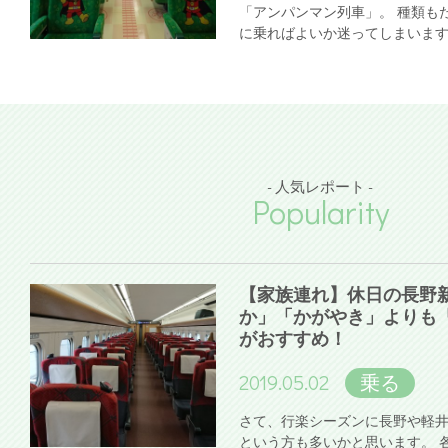
「アンパンマン列車」。 種類も
に乗ればよいか迷ってしまいま
- 人気レポート -
Popularity
【家族連れ】休日の長野
か」「かがやき」よりも
がおすすめ！
2019.05.02
乗る
さて、行楽シーズンに長野や軽
という方も多いかと思います。 