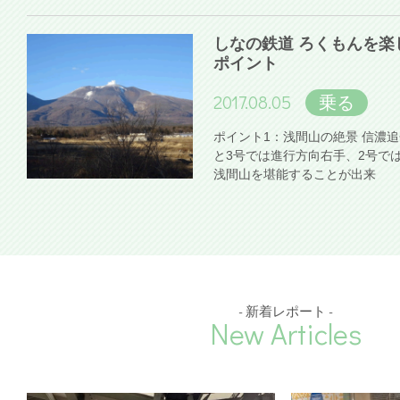
しなの鉄道 ろくもんを楽
ポイント
2017.08.05
乗る
ポイント1：浅間山の絶景 信濃
と3号では進行方向右手、2号で
浅間山を堪能することが出来
- 新着レポート -
New Articles