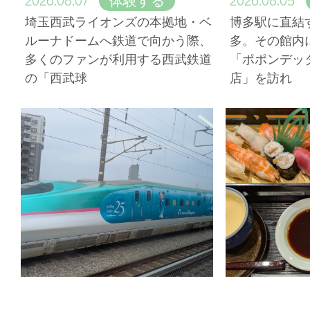
体験する
埼玉西武ライオンズの本拠地・ベ
博多駅に直結
ルーナドームへ鉄道で向かう際、
多。その館内
多くのファンが利用する西武鉄道
「ポポンデッ
の「西武球
店」を訪れ