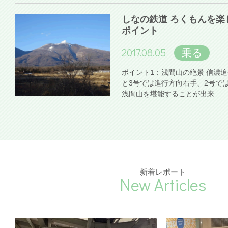
しなの鉄道 ろくもんを楽
ポイント
2017.08.05
乗る
ポイント1：浅間山の絶景 信濃
と3号では進行方向右手、2号で
浅間山を堪能することが出来
- 新着レポート -
New Articles