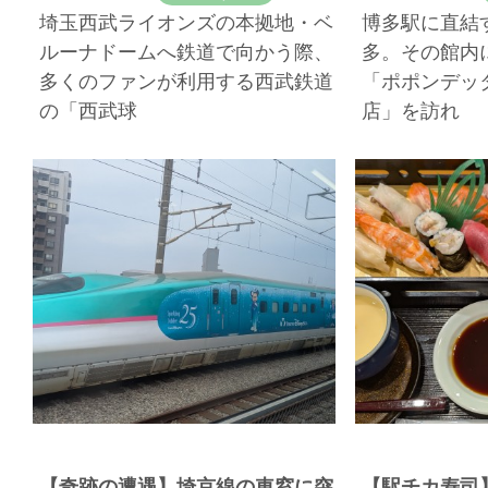
埼玉西武ライオンズの本拠地・ベ
博多駅に直結
ルーナドームへ鉄道で向かう際、
多。その館内
多くのファンが利用する西武鉄道
「ポポンデッ
の「西武球
店」を訪れ
【奇跡の遭遇】埼京線の車窓に突
【駅チカ寿司