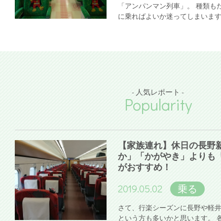
「アンパンマン列車」。 種類も
に乗ればよいか迷ってしまいま
- 人気レポート -
Popularity
【家族連れ】休日の長野
か」「かがやき」よりも
がおすすめ！
2019.05.02
乗る
さて、行楽シーズンに長野や軽
という方も多いかと思います。 