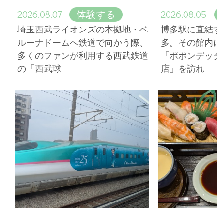
2026.08.07
2026.08.05
体験する
埼玉西武ライオンズの本拠地・ベ
博多駅に直結
ルーナドームへ鉄道で向かう際、
多。その館内
多くのファンが利用する西武鉄道
「ポポンデッ
の「西武球
店」を訪れ