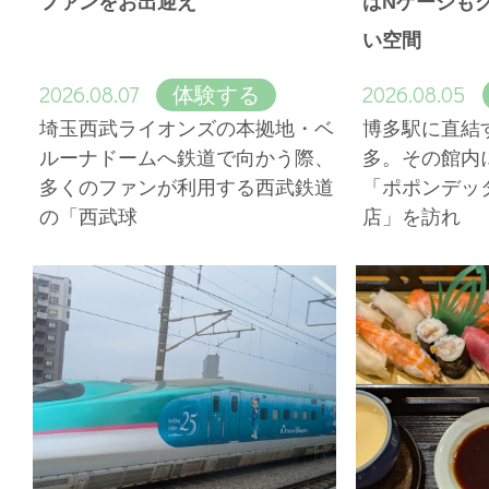
ファンをお出迎え
はNゲージも
い空間
2026.08.07
2026.08.05
体験する
埼玉西武ライオンズの本拠地・ベ
博多駅に直結
ルーナドームへ鉄道で向かう際、
多。その館内
多くのファンが利用する西武鉄道
「ポポンデッ
の「西武球
店」を訪れ