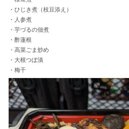
・ひじき煮（枝豆添え）
・人参煮
・芋づるの佃煮
・酢蓮根
・高菜ごま炒め
・大根つぼ漬
・梅干