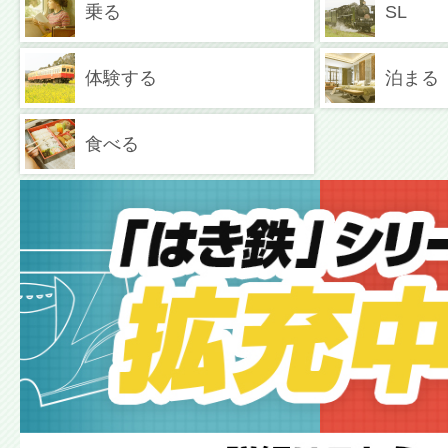
乗る
SL
体験する
泊まる
食べる