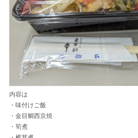
内容は
・味付けご飯
・金目鯛西京焼
・筍煮
・椎茸煮