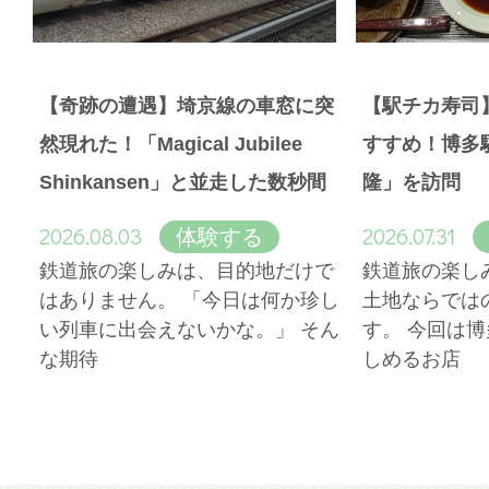
【奇跡の遭遇】埼京線の車窓に突
【駅チカ寿司
然現れた！「Magical Jubilee
すすめ！博多
Shinkansen」と並走した数秒間
隆」を訪問
2026.08.03
2026.07.31
体験する
鉄道旅の楽しみは、目的地だけで
鉄道旅の楽し
はありません。 「今日は何か珍し
土地ならでは
い列車に出会えないかな。」 そん
す。 今回は
な期待
しめるお店
More