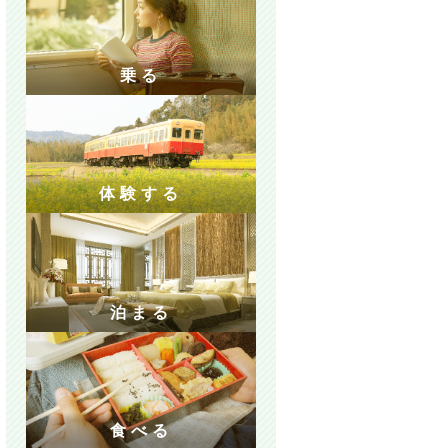
乗る
体験する
泊まる
食べる