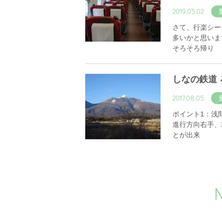
2019.05.02
さて、行楽シー
多いかと思いま
そろそろ帰り
しなの鉄道
2017.08.05
ポイント1：浅
進行方向右手、
とが出来
N