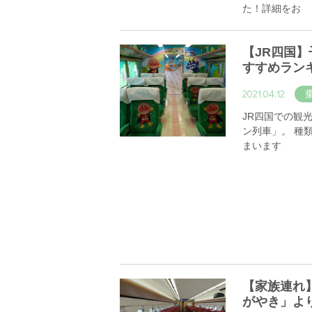
た！詳細をお
【JR四国
すすめラン
2021.04.12
JR四国での観
ン列車」。 種
まいます
【家族連れ
がやき」よ