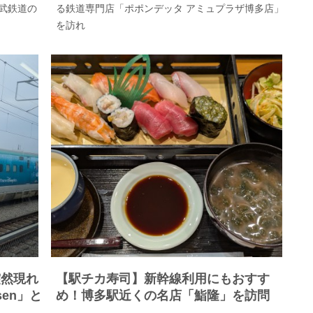
武鉄道の
る鉄道専門店「ポポンデッタ アミュプラザ博多店」
を訪れ
突然現れ
【駅チカ寿司】新幹線利用にもおすす
nsen」と
め！博多駅近くの名店「鮨隆」を訪問