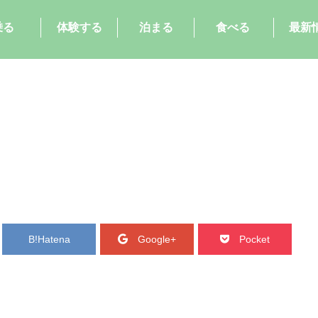
乗る
体験する
泊まる
食べる
最新
B!
Hatena
Google+
Pocket