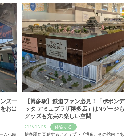
オンズ一
【博多駅】鉄道ファン必見！「ポポンデ
ンをお出
ッタ アミュプラザ博多店」はNゲージも
グッズも充実の楽しい空間
2026.08.05
体験する
ームへ鉄
博多駅に直結するアミュプラザ博多。その館内にあ