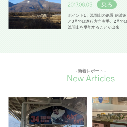
2017.08.05
乗る
ポイント1：浅間山の絶景 信濃
と3号では進行方向右手、2号で
浅間山を堪能することが出来
- 新着レポート -
New Articles