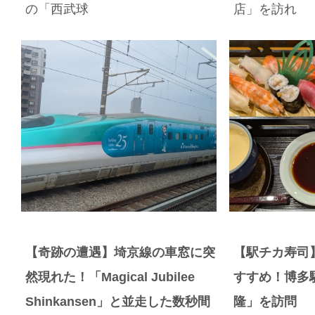
の「西武球
店」を訪れ
【奇跡の遭遇】埼京線の車窓に突
【駅チカ寿司
然現れた！「Magical Jubilee
すすめ！博多
Shinkansen」と並走した数秒間
隆」を訪問