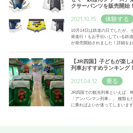
クサーパンツを販売開始
2021.10.15
体験する
10月14日は鉄道の日でしたが
発進行！もお手伝いしている鉄
が発売開始されました！詳細を
【JR四国】子どもが楽し
列車おすすめランキング
2021.04.12
乗る
JR四国での観光列車といえば、
「アンパンマン列車」。 種類も
に乗ればよいか迷ってしまいま