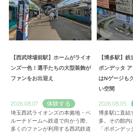
【西武球場前駅】ホームがライオ
【博多駅】鉄
ンズ一色！選手たちの大型装飾が
ポンデッタ 
ファンをお出迎え
はNゲージも
い空間
2026.08.07
2026.08.05
体験する
埼玉西武ライオンズの本拠地・ベ
博多駅に直結
ルーナドームへ鉄道で向かう際、
多。その館内
多くのファンが利用する西武鉄道
「ポポンデッ