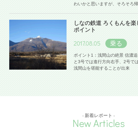
わいかと思いますが、そろそろ
しなの鉄道 ろくもんを楽
ポイント
2017.08.05
乗る
ポイント1：浅間山の絶景 信濃
と3号では進行方向右手、2号で
浅間山を堪能することが出来
- 新着レポート -
New Articles