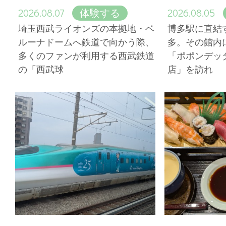
2026.08.07
2026.08.05
体験する
埼玉西武ライオンズの本拠地・ベ
博多駅に直結
ルーナドームへ鉄道で向かう際、
多。その館内
多くのファンが利用する西武鉄道
「ポポンデッ
の「西武球
店」を訪れ