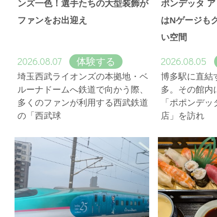
ンズ一色！選手たちの大型装飾が
ポンデッタ 
ファンをお出迎え
はNゲージも
い空間
2026.08.07
2026.08.05
体験する
埼玉西武ライオンズの本拠地・ベ
博多駅に直結
ルーナドームへ鉄道で向かう際、
多。その館内
多くのファンが利用する西武鉄道
「ポポンデッ
の「西武球
店」を訪れ