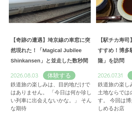
【奇跡の遭遇】埼京線の車窓に突
【駅チカ寿司
然現れた！「Magical Jubilee
すすめ！博多
Shinkansen」と並走した数秒間
隆」を訪問
2026.08.03
2026.07.31
体験する
鉄道旅の楽しみは、目的地だけで
鉄道旅の楽し
はありません。 「今日は何か珍し
土地ならでは
い列車に出会えないかな。」 そん
す。 今回は
な期待
しめるお店
More