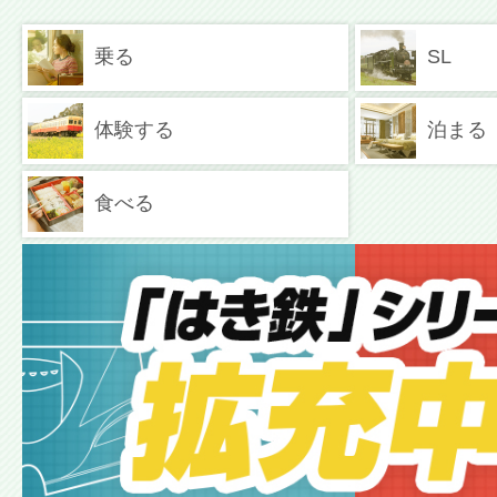
乗る
SL
体験する
泊まる
食べる