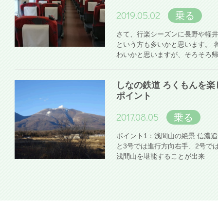
2019.05.02
乗る
さて、行楽シーズンに長野や軽
という方も多いかと思います。 
わいかと思いますが、そろそろ
しなの鉄道 ろくもんを楽
ポイント
2017.08.05
乗る
ポイント1：浅間山の絶景 信濃
と3号では進行方向右手、2号で
浅間山を堪能することが出来