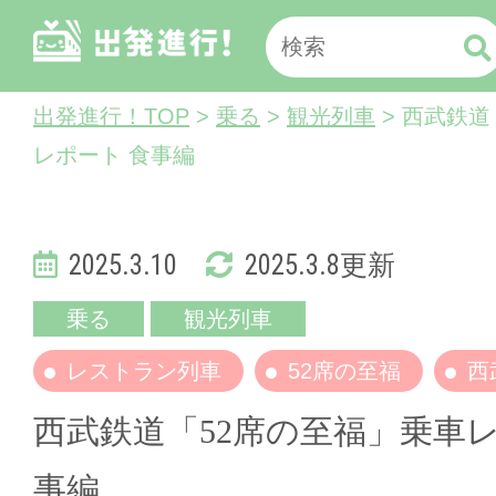
出発進行！TOP
>
乗る
>
観光列車
> 西武鉄道
レポート 食事編
2025.3.10
2025.3.8更新
乗る
観光列車
レストラン列車
52席の至福
西
西武鉄道「52席の至福」乗車レ
事編