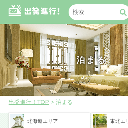
泊まる
出発進行！TOP
> 泊まる
北海道エリア
東北エ