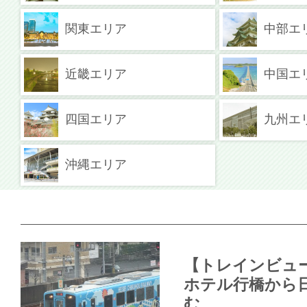
関東エリア
中部エ
近畿エリア
中国エ
四国エリア
九州エ
沖縄エリア
【トレインビュ
ホテル行橋から
む