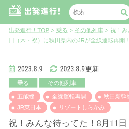
出発進行！TOP
>
乗る
>
その他列車
> 祝！み
日（木・祝）に秋田県内のJRが全線運転再開
2023.8.9
2023.8.9更新
乗る
その他列車
五能線
全線運転再開
秋田新幹
JR東日本
リゾートしらかみ
祝！みんな待ってた！8月11