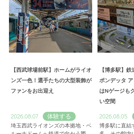
【西武球場前駅】ホームがライオ
【博多駅】鉄
ンズ一色！選手たちの大型装飾が
ポンデッタ 
ファンをお出迎え
はNゲージも
い空間
2026.08.07
2026.08.05
体験する
埼玉西武ライオンズの本拠地・ベ
博多駅に直結
ルーナドームへ鉄道で向かう際、
多。その館内