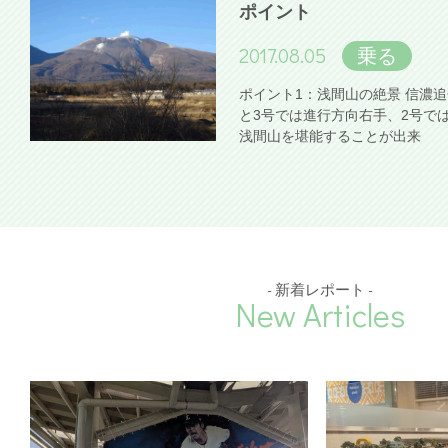
ポイント
2017.08.05
乗る
ポイント1：浅間山の絶景 信濃
と3号では進行方向右手、2号で
浅間山を堪能することが出来
- 新着レポート -
New Articles